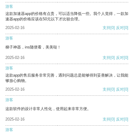
游客
这款加速器app的价格有点贵，可以适当降低一些。我个人觉得，一款加
速器app的价格应该在50元以下才比较合理。
2025-02-16
支持
[0]
反对
[0]
游客
梯子神器，ins随便看，美美哒！
2025-02-16
支持
[0]
反对
[0]
游客
这款app的售后服务非常完善，遇到问题总是能够得到妥善解决，让我能
够放心购物。
2025-02-16
支持
[0]
反对
[0]
游客
这款软件的设计非常人性化，使用起来非常方便。
2025-02-16
支持
[0]
反对
[0]
游客