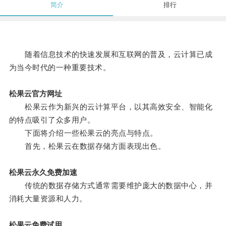
简介
排行
随着信息技术的快速发展和互联网的普及，云计算已成
为当今时代的一种重要技术。
松果云官方网址
松果云作为新兴的云计算平台，以其高效安全、智能化
的特点吸引了众多用户。
下面将介绍一些松果云的亮点与特点。
首先，松果云在数据存储方面表现出色。
松果云永久免费加速
传统的数据存储方式通常需要维护庞大的数据中心，并
消耗大量资源和人力。
松果云免费试用