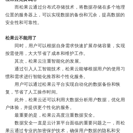
而松果云通过分布式存储技术，将数据存储在多个地理
位置的服务器上，可以实现数据的备份和冗余，提高数据的
安全性和可靠性。
松果云不能用了
同时，用户可以根据自身需求快速扩展存储容量，实现
按需使用，大大节省了成本和维护工作。
其次，松果云注重智能化的发展。
通过引入人工智能技术，松果云能够根据用户的使用习
惯和需求进行智能化推荐和个性化服务。
用户可以通过松果云平台实现自动化的数据备份和恢
复，节省了人工操作时间。
此外，松果云还可以利用大数据分析用户数据，优化用
户体验，并提供更个性化的服务。
最重要的是，松果云高度注重数据安全。
数据安全一直是云计算平台面临的重要问题之一，而松
果云通过专业的加密保护技术，确保用户数据的隐私和安