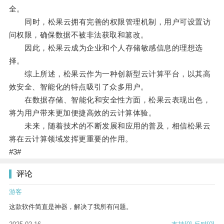
全。
同时，松果云拥有完善的权限管理机制，用户可设置访
问权限，确保数据不被非法获取和篡改。
因此，松果云成为企业和个人存储敏感信息的理想选
择。
综上所述，松果云作为一种创新型云计算平台，以其高
效安全、智能化的特点吸引了众多用户。
在数据存储、智能化和安全性方面，松果云表现出色，
将为用户带来更加便捷高效的云计算体验。
未来，随着技术的不断发展和应用的普及，相信松果云
将在云计算领域发挥更重要的作用。
#3#
评论
游客
这款软件简直是神器，解决了我所有问题。