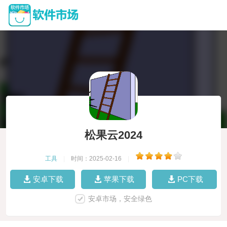
松果云2024
工具
|
时间：2025-02-16
|
安卓下载
苹果下载
PC下载
安卓市场，安全绿色