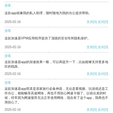
游客
这款app就像我的私人助理，随时随地为我的办公提供帮助。
2025-02-16
支持
[0]
反对
[0]
游客
这款加速器VPM应用程序提供了顶级的安全性和隐私保护。
2025-02-16
支持
[0]
反对
[0]
游客
这款加速器app的加速效果一般，可以再提升一下，比如能够支持更多地
区的线路。
2025-02-16
支持
[0]
反对
[0]
游客
这款加速器app简直是居家旅行必备神器，无论是看视频、玩游戏还是工
作办公，都能畅享高速网络，再也不用担心网速卡顿了。以前出差的时
候，经常因为网速慢而无法正常使用网络，现在有了这个app，我再也不
用担心了。
2025-02-16
支持
[0]
反对
[0]