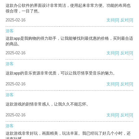
这款办公软件的界面设计非常简洁，使用起来非常方便。功能的布局也
很合理，一目了然。
2025-02-16
支持
[0]
反对
[0]
游客
这款app是我购物的得力助手，让我能够找到最优惠的价格，买到最合适
的商品。
2025-02-16
支持
[0]
反对
[0]
游客
这款app的音乐资源非常优质，可以让我尽情享受音乐的魅力。
2025-02-16
支持
[0]
反对
[0]
游客
这款游戏的剧情非常感人，让我久久不能忘怀。
2025-02-16
支持
[0]
反对
[0]
游客
这款游戏非常好玩，画面精美，玩法丰富。我已经玩了好几个小时，还
没有玩腻。