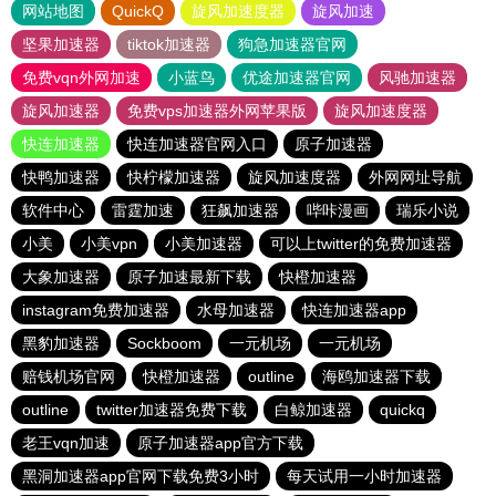
网站地图
QuickQ
旋风加速度器
旋风加速
坚果加速器
tiktok加速器
狗急加速器官网
免费vqn外网加速
小蓝鸟
优途加速器官网
风驰加速器
旋风加速器
免费vps加速器外网苹果版
旋风加速度器
快连加速器
快连加速器官网入口
原子加速器
快鸭加速器
快柠檬加速器
旋风加速度器
外网网址导航
软件中心
雷霆加速
狂飙加速器
哔咔漫画
瑞乐小说
小美
小美vpn
小美加速器
可以上twitter的免费加速器
大象加速器
原子加速最新下载
快橙加速器
instagram免费加速器
水母加速器
快连加速器app
黑豹加速器
Sockboom
一元机场
一元机场
赔钱机场官网
快橙加速器
outline
海鸥加速器下载
outline
twitter加速器免费下载
白鲸加速器
quickq
老王vqn加速
原子加速器app官方下载
黑洞加速器app官网下载免费3小时
每天试用一小时加速器