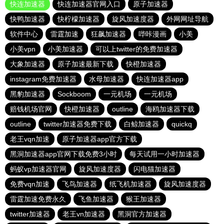
快连加速器
快连加速器官网入口
原子加速器
快鸭加速器
快柠檬加速器
旋风加速度器
外网网址导航
软件中心
雷霆加速
狂飙加速器
哔咔漫画
小美
小美vpn
小美加速器
可以上twitter的免费加速器
大象加速器
原子加速最新下载
快橙加速器
instagram免费加速器
水母加速器
快连加速器app
黑豹加速器
Sockboom
一元机场
一元机场
赔钱机场官网
快橙加速器
outline
海鸥加速器下载
outline
twitter加速器免费下载
白鲸加速器
quickq
老王vqn加速
原子加速器app官方下载
黑洞加速器app官网下载免费3小时
每天试用一小时加速器
蚂蚁vp加速器官网
旋风加速度器
闪电猫加速器
免费vqn加速
飞鸟加速器
纸飞机加速器
旋风加速度器
雷霆加速免费永久
飞鱼加速器
猴王加速器
twitter加速器
老王vn加速器
黑洞官方加速器