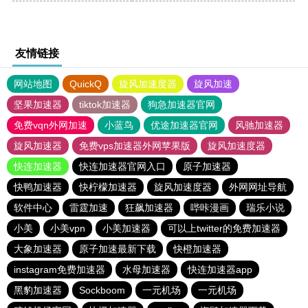
友情链接
网站地图
QuickQ
旋风加速度器
旋风加速
坚果加速器
tiktok加速器
狗急加速器官网
免费vqn外网加速
小蓝鸟
优途加速器官网
风驰加速器
旋风加速器
免费vps加速器外网苹果版
旋风加速度器
快连加速器
快连加速器官网入口
原子加速器
快鸭加速器
快柠檬加速器
旋风加速度器
外网网址导航
软件中心
雷霆加速
狂飙加速器
哔咔漫画
瑞乐小说
小美
小美vpn
小美加速器
可以上twitter的免费加速器
大象加速器
原子加速最新下载
快橙加速器
instagram免费加速器
水母加速器
快连加速器app
黑豹加速器
Sockboom
一元机场
一元机场