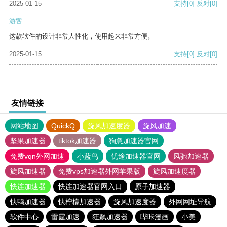
2025-01-15
支持
[0]
反对
[0]
游客
这款软件的设计非常人性化，使用起来非常方便。
2025-01-15
支持
[0]
反对
[0]
友情链接
网站地图
QuickQ
旋风加速度器
旋风加速
坚果加速器
tiktok加速器
狗急加速器官网
免费vqn外网加速
小蓝鸟
优途加速器官网
风驰加速器
旋风加速器
免费vps加速器外网苹果版
旋风加速度器
快连加速器
快连加速器官网入口
原子加速器
快鸭加速器
快柠檬加速器
旋风加速度器
外网网址导航
软件中心
雷霆加速
狂飙加速器
哔咔漫画
小美