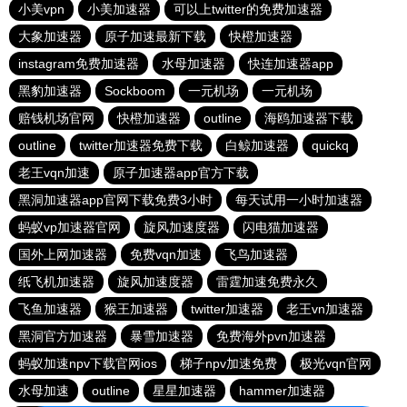
小美vpn
小美加速器
可以上twitter的免费加速器
大象加速器
原子加速最新下载
快橙加速器
instagram免费加速器
水母加速器
快连加速器app
黑豹加速器
Sockboom
一元机场
一元机场
赔钱机场官网
快橙加速器
outline
海鸥加速器下载
outline
twitter加速器免费下载
白鲸加速器
quickq
老王vqn加速
原子加速器app官方下载
黑洞加速器app官网下载免费3小时
每天试用一小时加速器
蚂蚁vp加速器官网
旋风加速度器
闪电猫加速器
国外上网加速器
免费vqn加速
飞鸟加速器
纸飞机加速器
旋风加速度器
雷霆加速免费永久
飞鱼加速器
猴王加速器
twitter加速器
老王vn加速器
黑洞官方加速器
暴雪加速器
免费海外pvn加速器
蚂蚁加速npv下载官网ios
梯子npv加速免费
极光vqn官网
水母加速
outline
星星加速器
hammer加速器