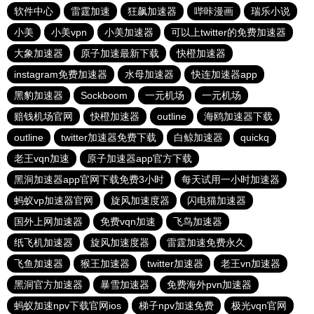
软件中心
雷霆加速
狂飙加速器
哔咔漫画
瑞乐小说
小美
小美vpn
小美加速器
可以上twitter的免费加速器
大象加速器
原子加速最新下载
快橙加速器
instagram免费加速器
水母加速器
快连加速器app
黑豹加速器
Sockboom
一元机场
一元机场
赔钱机场官网
快橙加速器
outline
海鸥加速器下载
outline
twitter加速器免费下载
白鲸加速器
quickq
老王vqn加速
原子加速器app官方下载
黑洞加速器app官网下载免费3小时
每天试用一小时加速器
蚂蚁vp加速器官网
旋风加速度器
闪电猫加速器
国外上网加速器
免费vqn加速
飞鸟加速器
纸飞机加速器
旋风加速度器
雷霆加速免费永久
飞鱼加速器
猴王加速器
twitter加速器
老王vn加速器
黑洞官方加速器
暴雪加速器
免费海外pvn加速器
蚂蚁加速npv下载官网ios
梯子npv加速免费
极光vqn官网