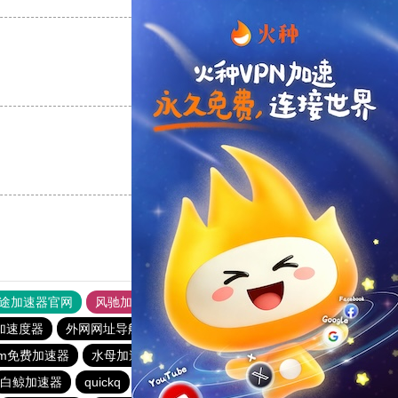
支持
[0]
反对
[0]
支持
[0]
反对
[0]
途加速器官网
风驰加速器
旋风加速器
加速度器
外网网址导航
软件中心
雷霆加速
狂飙加速器
gram免费加速器
水母加速器
快连加速器app
黑豹加速器
白鲸加速器
quickq
老王vqn加速
原子加速器app官方下载