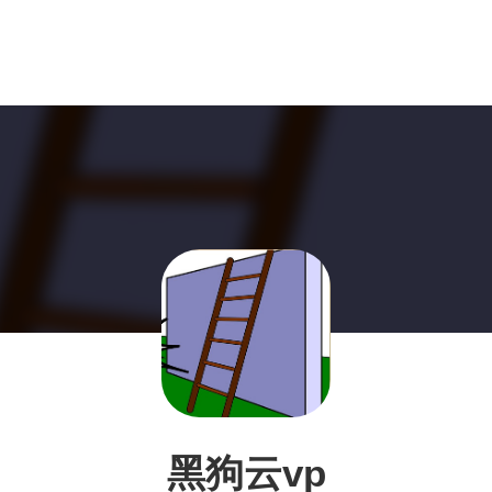
黑狗云vp