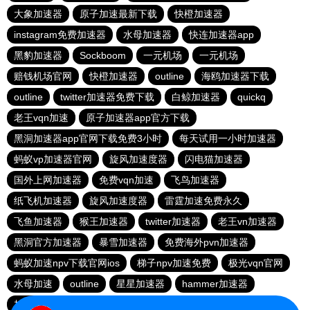
大象加速器
原子加速最新下载
快橙加速器
instagram免费加速器
水母加速器
快连加速器app
黑豹加速器
Sockboom
一元机场
一元机场
赔钱机场官网
快橙加速器
outline
海鸥加速器下载
outline
twitter加速器免费下载
白鲸加速器
quickq
老王vqn加速
原子加速器app官方下载
黑洞加速器app官网下载免费3小时
每天试用一小时加速器
蚂蚁vp加速器官网
旋风加速度器
闪电猫加速器
国外上网加速器
免费vqn加速
飞鸟加速器
纸飞机加速器
旋风加速度器
雷霆加速免费永久
飞鱼加速器
猴王加速器
twitter加速器
老王vn加速器
黑洞官方加速器
暴雪加速器
免费海外pvn加速器
蚂蚁加速npv下载官网ios
梯子npv加速免费
极光vqn官网
水母加速
outline
星星加速器
hammer加速器
加速器试用3小时
苹果免费vqn加速