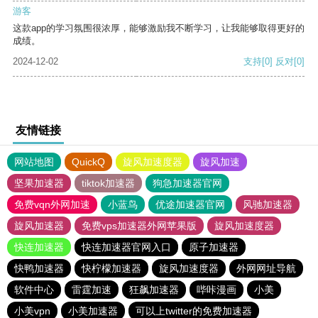
游客
这款app的学习氛围很浓厚，能够激励我不断学习，让我能够取得更好的
成绩。
2024-12-02
支持
[0]
反对
[0]
友情链接
网站地图
QuickQ
旋风加速度器
旋风加速
坚果加速器
tiktok加速器
狗急加速器官网
免费vqn外网加速
小蓝鸟
优途加速器官网
风驰加速器
旋风加速器
免费vps加速器外网苹果版
旋风加速度器
快连加速器
快连加速器官网入口
原子加速器
快鸭加速器
快柠檬加速器
旋风加速度器
外网网址导航
软件中心
雷霆加速
狂飙加速器
哔咔漫画
小美
小美vpn
小美加速器
可以上twitter的免费加速器