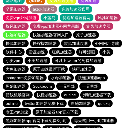
网站地图
QuickQ
旋风加速度器
旋风加速
坚果加速器
tiktok加速器
狗急加速器官网
免费vqn外网加速
小蓝鸟
优途加速器官网
风驰加速器
旋风加速器
免费vps加速器外网苹果版
旋风加速度器
快连加速器
快连加速器官网入口
原子加速器
快鸭加速器
快柠檬加速器
旋风加速度器
外网网址导航
软件中心
雷霆加速
狂飙加速器
哔咔漫画
小美
小美vpn
小美加速器
可以上twitter的免费加速器
大象加速器
原子加速最新下载
快橙加速器
instagram免费加速器
水母加速器
快连加速器app
黑豹加速器
Sockboom
一元机场
一元机场
赔钱机场官网
快橙加速器
outline
海鸥加速器下载
outline
twitter加速器免费下载
白鲸加速器
quickq
老王vqn加速
原子加速器app官方下载
黑洞加速器app官网下载免费3小时
每天试用一小时加速器