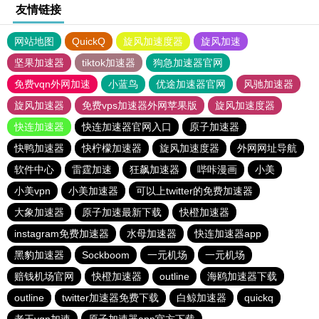
友情链接
网站地图
QuickQ
旋风加速度器
旋风加速
坚果加速器
tiktok加速器
狗急加速器官网
免费vqn外网加速
小蓝鸟
优途加速器官网
风驰加速器
旋风加速器
免费vps加速器外网苹果版
旋风加速度器
快连加速器
快连加速器官网入口
原子加速器
快鸭加速器
快柠檬加速器
旋风加速度器
外网网址导航
软件中心
雷霆加速
狂飙加速器
哔咔漫画
小美
小美vpn
小美加速器
可以上twitter的免费加速器
大象加速器
原子加速最新下载
快橙加速器
instagram免费加速器
水母加速器
快连加速器app
黑豹加速器
Sockboom
一元机场
一元机场
赔钱机场官网
快橙加速器
outline
海鸥加速器下载
outline
twitter加速器免费下载
白鲸加速器
quickq