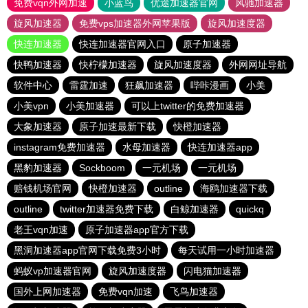
免费vqn外网加速
小蓝鸟
优途加速器官网
风驰加速器
旋风加速器
免费vps加速器外网苹果版
旋风加速度器
快连加速器
快连加速器官网入口
原子加速器
快鸭加速器
快柠檬加速器
旋风加速度器
外网网址导航
软件中心
雷霆加速
狂飙加速器
哔咔漫画
小美
小美vpn
小美加速器
可以上twitter的免费加速器
大象加速器
原子加速最新下载
快橙加速器
instagram免费加速器
水母加速器
快连加速器app
黑豹加速器
Sockboom
一元机场
一元机场
赔钱机场官网
快橙加速器
outline
海鸥加速器下载
outline
twitter加速器免费下载
白鲸加速器
quickq
老王vqn加速
原子加速器app官方下载
黑洞加速器app官网下载免费3小时
每天试用一小时加速器
蚂蚁vp加速器官网
旋风加速度器
闪电猫加速器
国外上网加速器
免费vqn加速
飞鸟加速器