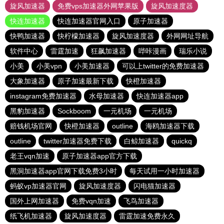
旋风加速器
免费vps加速器外网苹果版
旋风加速度器
快连加速器
快连加速器官网入口
原子加速器
快鸭加速器
快柠檬加速器
旋风加速度器
外网网址导航
软件中心
雷霆加速
狂飙加速器
哔咔漫画
瑞乐小说
小美
小美vpn
小美加速器
可以上twitter的免费加速器
大象加速器
原子加速最新下载
快橙加速器
instagram免费加速器
水母加速器
快连加速器app
黑豹加速器
Sockboom
一元机场
一元机场
赔钱机场官网
快橙加速器
outline
海鸥加速器下载
outline
twitter加速器免费下载
白鲸加速器
quickq
老王vqn加速
原子加速器app官方下载
黑洞加速器app官网下载免费3小时
每天试用一小时加速器
蚂蚁vp加速器官网
旋风加速度器
闪电猫加速器
国外上网加速器
免费vqn加速
飞鸟加速器
纸飞机加速器
旋风加速度器
雷霆加速免费永久