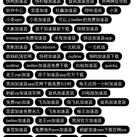
快鸭加速器
快柠檬加速器
旋风加速度器
外网网址导航
软件中心
雷霆加速
狂飙加速器
哔咔漫画
小美
小美vpn
小美加速器
可以上twitter的免费加速器
大象加速器
原子加速最新下载
快橙加速器
instagram免费加速器
水母加速器
快连加速器app
黑豹加速器
Sockboom
一元机场
一元机场
赔钱机场官网
快橙加速器
outline
海鸥加速器下载
outline
twitter加速器免费下载
白鲸加速器
quickq
老王vqn加速
原子加速器app官方下载
黑洞加速器app官网下载免费3小时
每天试用一小时加速器
蚂蚁vp加速器官网
旋风加速度器
闪电猫加速器
免费vqn加速
飞鸟加速器
纸飞机加速器
旋风加速度器
雷霆加速免费永久
飞鱼加速器
猴王加速器
twitter加速器
老王vn加速器
黑洞官方加速器
暴雪加速器
免费海外pvn加速器
蚂蚁加速npv下载官网ios