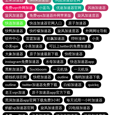
坚果加速器
tiktok加速器
狗急加速器官网
免费vqn外网加速
小蓝鸟
优途加速器官网
风驰加速器
旋风加速器
免费vps加速器外网苹果版
旋风加速度器
快连加速器
快连加速器官网入口
原子加速器
快鸭加速器
快柠檬加速器
旋风加速度器
外网网址导航
软件中心
雷霆加速
狂飙加速器
哔咔漫画
小美
小美vpn
小美加速器
可以上twitter的免费加速器
大象加速器
原子加速最新下载
快橙加速器
instagram免费加速器
水母加速器
快连加速器app
黑豹加速器
Sockboom
一元机场
一元机场
赔钱机场官网
快橙加速器
outline
海鸥加速器下载
outline
twitter加速器免费下载
白鲸加速器
quickq
老王vqn加速
原子加速器app官方下载
黑洞加速器app官网下载免费3小时
每天试用一小时加速器
蚂蚁vp加速器官网
旋风加速度器
闪电猫加速器