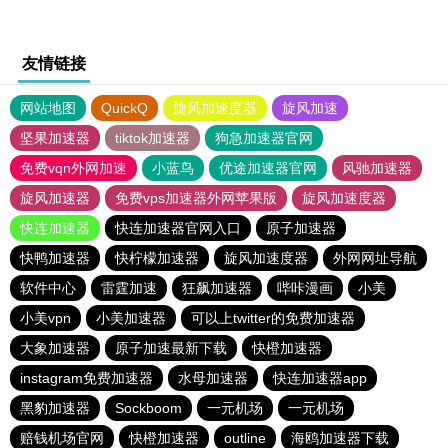
友情链接
网站地图
QuickQ
旋风加速度器
旋风加速
坚果加速器
tiktok加速器
狗急加速器官网
免费vqn外网加速
小蓝鸟
优途加速器官网
风驰加速器
旋风加速器
免费vps加速器外网苹果版
旋风加速度器
快连加速器
快连加速器官网入口
原子加速器
快鸭加速器
快柠檬加速器
旋风加速度器
外网网址导航
软件中心
雷霆加速
狂飙加速器
哔咔漫画
小美
小美vpn
小美加速器
可以上twitter的免费加速器
大象加速器
原子加速最新下载
快橙加速器
instagram免费加速器
水母加速器
快连加速器app
黑豹加速器
Sockboom
一元机场
一元机场
赔钱机场官网
快橙加速器
outline
海鸥加速器下载