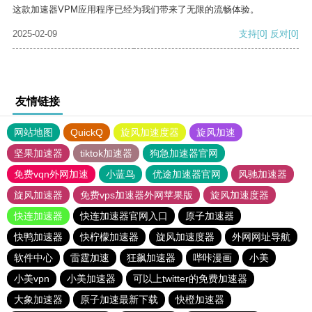
这款加速器VPM应用程序已经为我们带来了无限的流畅体验。
2025-02-09
支持
[0]
反对
[0]
友情链接
网站地图
QuickQ
旋风加速度器
旋风加速
坚果加速器
tiktok加速器
狗急加速器官网
免费vqn外网加速
小蓝鸟
优途加速器官网
风驰加速器
旋风加速器
免费vps加速器外网苹果版
旋风加速度器
快连加速器
快连加速器官网入口
原子加速器
快鸭加速器
快柠檬加速器
旋风加速度器
外网网址导航
软件中心
雷霆加速
狂飙加速器
哔咔漫画
小美
小美vpn
小美加速器
可以上twitter的免费加速器
大象加速器
原子加速最新下载
快橙加速器