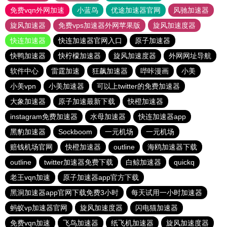
免费vqn外网加速
小蓝鸟
优途加速器官网
风驰加速器
旋风加速器
免费vps加速器外网苹果版
旋风加速度器
快连加速器
快连加速器官网入口
原子加速器
快鸭加速器
快柠檬加速器
旋风加速度器
外网网址导航
软件中心
雷霆加速
狂飙加速器
哔咔漫画
小美
小美vpn
小美加速器
可以上twitter的免费加速器
大象加速器
原子加速最新下载
快橙加速器
instagram免费加速器
水母加速器
快连加速器app
黑豹加速器
Sockboom
一元机场
一元机场
赔钱机场官网
快橙加速器
outline
海鸥加速器下载
outline
twitter加速器免费下载
白鲸加速器
quickq
老王vqn加速
原子加速器app官方下载
黑洞加速器app官网下载免费3小时
每天试用一小时加速器
蚂蚁vp加速器官网
旋风加速度器
闪电猫加速器
免费vqn加速
飞鸟加速器
纸飞机加速器
旋风加速度器