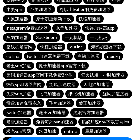
软件中心
雷霆加速
狂飙加速器
哔咔漫画
小美
小美vpn
小美加速器
可以上twitter的免费加速器
大象加速器
原子加速最新下载
快橙加速器
instagram免费加速器
水母加速器
快连加速器app
黑豹加速器
Sockboom
一元机场
一元机场
赔钱机场官网
快橙加速器
outline
海鸥加速器下载
outline
twitter加速器免费下载
白鲸加速器
quickq
老王vqn加速
原子加速器app官方下载
黑洞加速器app官网下载免费3小时
每天试用一小时加速器
蚂蚁vp加速器官网
旋风加速度器
闪电猫加速器
免费vqn加速
飞鸟加速器
纸飞机加速器
旋风加速度器
雷霆加速免费永久
飞鱼加速器
猴王加速器
twitter加速器
老王vn加速器
黑洞官方加速器
暴雪加速器
免费海外pvn加速器
蚂蚁加速npv下载官网ios
极光vqn官网
水母加速
outline
星星加速器