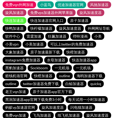
免费vqn外网加速
小蓝鸟
优途加速器官网
风驰加速器
旋风加速器
免费vps加速器外网苹果版
旋风加速度器
快连加速器
快连加速器官网入口
原子加速器
快鸭加速器
快柠檬加速器
旋风加速度器
外网网址导航
软件中心
雷霆加速
狂飙加速器
哔咔漫画
小美
小美vpn
小美加速器
可以上twitter的免费加速器
大象加速器
原子加速最新下载
快橙加速器
instagram免费加速器
水母加速器
快连加速器app
黑豹加速器
Sockboom
一元机场
一元机场
赔钱机场官网
快橙加速器
outline
海鸥加速器下载
outline
twitter加速器免费下载
白鲸加速器
quickq
老王vqn加速
原子加速器app官方下载
黑洞加速器app官网下载免费3小时
每天试用一小时加速器
蚂蚁vp加速器官网
旋风加速度器
闪电猫加速器
免费vqn加速
飞鸟加速器
纸飞机加速器
旋风加速度器