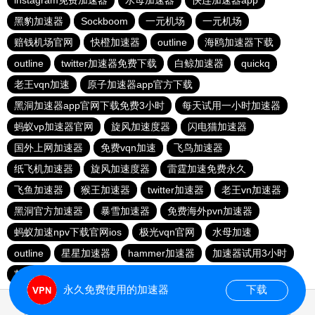
instagram免费加速器
水母加速器
快连加速器app
黑豹加速器
Sockboom
一元机场
一元机场
赔钱机场官网
快橙加速器
outline
海鸥加速器下载
outline
twitter加速器免费下载
白鲸加速器
quickq
老王vqn加速
原子加速器app官方下载
黑洞加速器app官网下载免费3小时
每天试用一小时加速器
蚂蚁vp加速器官网
旋风加速度器
闪电猫加速器
国外上网加速器
免费vqn加速
飞鸟加速器
纸飞机加速器
旋风加速度器
雷霆加速免费永久
飞鱼加速器
猴王加速器
twitter加速器
老王vn加速器
黑洞官方加速器
暴雪加速器
免费海外pvn加速器
蚂蚁加速npv下载官网ios
极光vqn官网
水母加速
outline
星星加速器
hammer加速器
加速器试用3小时
苹果免费vqn加速
永久免费使用的加速器
下载