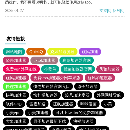
悉操作。我不用看说明书，就可以轻松使用这款app。
2025-01-27
支持
[0]
反对
[0]
友情链接
网站地图
QuickQ
旋风加速度器
旋风加速
坚果加速器
tiktok加速器
狗急加速器官网
免费vqn外网加速
小蓝鸟
优途加速器官网
风驰加速器
旋风加速器
免费vps加速器外网苹果版
旋风加速度器
快连加速器
快连加速器官网入口
原子加速器
快鸭加速器
快柠檬加速器
旋风加速度器
外网网址导航
软件中心
雷霆加速
狂飙加速器
哔咔漫画
小美
小美vpn
小美加速器
可以上twitter的免费加速器
大象加速器
原子加速最新下载
快橙加速器