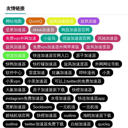
友情链接
网站地图
QuickQ
旋风加速度器
旋风加速
坚果加速器
tiktok加速器
狗急加速器官网
免费vqn外网加速
小蓝鸟
优途加速器官网
风驰加速器
旋风加速器
免费vps加速器外网苹果版
旋风加速度器
快连加速器
快连加速器官网入口
原子加速器
快鸭加速器
快柠檬加速器
旋风加速度器
外网网址导航
软件中心
雷霆加速
狂飙加速器
哔咔漫画
小美
小美vpn
小美加速器
可以上twitter的免费加速器
大象加速器
原子加速最新下载
快橙加速器
instagram免费加速器
水母加速器
快连加速器app
黑豹加速器
Sockboom
一元机场
一元机场
赔钱机场官网
快橙加速器
outline
海鸥加速器下载
outline
twitter加速器免费下载
白鲸加速器
quickq