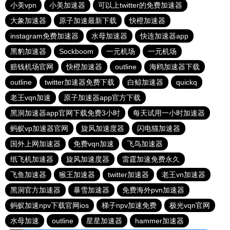
小美vpn
小美加速器
可以上twitter的免费加速器
大象加速器
原子加速最新下载
快橙加速器
instagram免费加速器
水母加速器
快连加速器app
黑豹加速器
Sockboom
一元机场
一元机场
赔钱机场官网
快橙加速器
outline
海鸥加速器下载
outline
twitter加速器免费下载
白鲸加速器
quickq
老王vqn加速
原子加速器app官方下载
黑洞加速器app官网下载免费3小时
每天试用一小时加速器
蚂蚁vp加速器官网
旋风加速度器
闪电猫加速器
国外上网加速器
免费vqn加速
飞鸟加速器
纸飞机加速器
旋风加速度器
雷霆加速免费永久
飞鱼加速器
猴王加速器
twitter加速器
老王vn加速器
黑洞官方加速器
暴雪加速器
免费海外pvn加速器
蚂蚁加速npv下载官网ios
梯子npv加速免费
极光vqn官网
水母加速
outline
星星加速器
hammer加速器