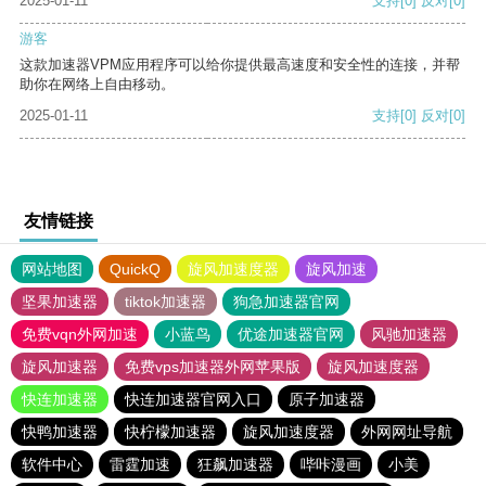
2025-01-11
支持
[0]
反对
[0]
游客
这款加速器VPM应用程序可以给你提供最高速度和安全性的连接，并帮
助你在网络上自由移动。
2025-01-11
支持
[0]
反对
[0]
友情链接
网站地图
QuickQ
旋风加速度器
旋风加速
坚果加速器
tiktok加速器
狗急加速器官网
免费vqn外网加速
小蓝鸟
优途加速器官网
风驰加速器
旋风加速器
免费vps加速器外网苹果版
旋风加速度器
快连加速器
快连加速器官网入口
原子加速器
快鸭加速器
快柠檬加速器
旋风加速度器
外网网址导航
软件中心
雷霆加速
狂飙加速器
哔咔漫画
小美