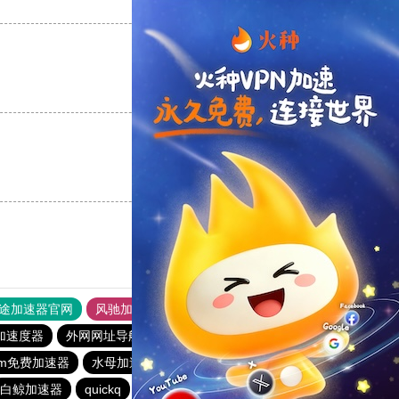
支持
[0]
反对
[0]
支持
[0]
反对
[0]
支持
[0]
反对
[0]
途加速器官网
风驰加速器
旋风加速器
加速度器
外网网址导航
软件中心
雷霆加速
狂飙加速器
gram免费加速器
水母加速器
快连加速器app
黑豹加速器
白鲸加速器
quickq
老王vqn加速
原子加速器app官方下载