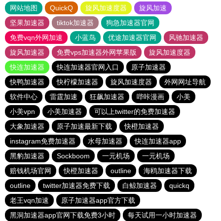
网站地图
QuickQ
旋风加速度器
旋风加速
坚果加速器
tiktok加速器
狗急加速器官网
免费vqn外网加速
小蓝鸟
优途加速器官网
风驰加速器
旋风加速器
免费vps加速器外网苹果版
旋风加速度器
快连加速器
快连加速器官网入口
原子加速器
快鸭加速器
快柠檬加速器
旋风加速度器
外网网址导航
软件中心
雷霆加速
狂飙加速器
哔咔漫画
小美
小美vpn
小美加速器
可以上twitter的免费加速器
大象加速器
原子加速最新下载
快橙加速器
instagram免费加速器
水母加速器
快连加速器app
黑豹加速器
Sockboom
一元机场
一元机场
赔钱机场官网
快橙加速器
outline
海鸥加速器下载
outline
twitter加速器免费下载
白鲸加速器
quickq
老王vqn加速
原子加速器app官方下载
黑洞加速器app官网下载免费3小时
每天试用一小时加速器