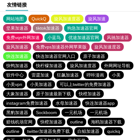
友情链接
网站地图
QuickQ
旋风加速度器
旋风加速
坚果加速器
tiktok加速器
狗急加速器官网
免费vqn外网加速
小蓝鸟
优途加速器官网
风驰加速器
旋风加速器
免费vps加速器外网苹果版
旋风加速度器
快连加速器
快连加速器官网入口
原子加速器
快鸭加速器
快柠檬加速器
旋风加速度器
外网网址导航
软件中心
雷霆加速
狂飙加速器
哔咔漫画
小美
小美vpn
小美加速器
可以上twitter的免费加速器
大象加速器
原子加速最新下载
快橙加速器
instagram免费加速器
水母加速器
快连加速器app
黑豹加速器
Sockboom
一元机场
一元机场
赔钱机场官网
快橙加速器
outline
海鸥加速器下载
outline
twitter加速器免费下载
白鲸加速器
quickq