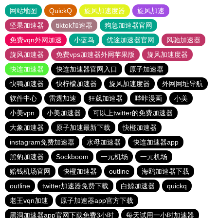
网站地图
QuickQ
旋风加速度器
旋风加速
坚果加速器
tiktok加速器
狗急加速器官网
免费vqn外网加速
小蓝鸟
优途加速器官网
风驰加速器
旋风加速器
免费vps加速器外网苹果版
旋风加速度器
快连加速器
快连加速器官网入口
原子加速器
快鸭加速器
快柠檬加速器
旋风加速度器
外网网址导航
软件中心
雷霆加速
狂飙加速器
哔咔漫画
小美
小美vpn
小美加速器
可以上twitter的免费加速器
大象加速器
原子加速最新下载
快橙加速器
instagram免费加速器
水母加速器
快连加速器app
黑豹加速器
Sockboom
一元机场
一元机场
赔钱机场官网
快橙加速器
outline
海鸥加速器下载
outline
twitter加速器免费下载
白鲸加速器
quickq
老王vqn加速
原子加速器app官方下载
黑洞加速器app官网下载免费3小时
每天试用一小时加速器