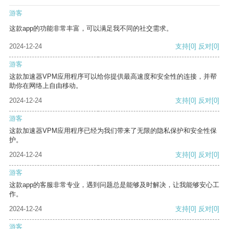
游客
这款app的功能非常丰富，可以满足我不同的社交需求。
2024-12-24
支持
[0]
反对
[0]
游客
这款加速器VPM应用程序可以给你提供最高速度和安全性的连接，并帮
助你在网络上自由移动。
2024-12-24
支持
[0]
反对
[0]
游客
这款加速器VPM应用程序已经为我们带来了无限的隐私保护和安全性保
护。
2024-12-24
支持
[0]
反对
[0]
游客
这款app的客服非常专业，遇到问题总是能够及时解决，让我能够安心工
作。
2024-12-24
支持
[0]
反对
[0]
游客