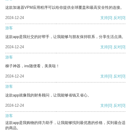
这款加速器VPM应用程序可以给你提供全球覆盖和最高安全性的连接。
2024-12-24
支持
[0]
反对
[0]
游客
这款app是我社交的好帮手，让我能够与朋友保持联系，分享生活点滴。
2024-12-24
支持
[0]
反对
[0]
游客
梯子神器，ins随便看，美美哒！
2024-12-24
支持
[0]
反对
[0]
游客
这款app就像我的财务顾问，让我能够省钱又省心。
2024-12-24
支持
[0]
反对
[0]
游客
这款app是我购物的得力助手，让我能够找到最优惠的价格，买到最合适
的商品。