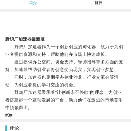
简介
排行
野鸡厂加速器最新版
野鸡厂加速器作为一个创新创业的孵化器，致力于为创
业者提供资源和支持，帮助他们在市场上快速成长。
通过提供办公空间、资金支持、导师指导等多方面的支
持，加速器帮助创业者将创意变为现实，实现创业梦想。
同时，加速器也定期举办创业沙龙、行业交流会等活
动，为创业者提供学习交流的机会。
野鸡厂加速器秉承着“让创新永不停歇”的理念，为创业
者搭建起一个蓬勃发展的平台，助力他们在激烈的市场竞争
中脱颖而出。
#3#
评论