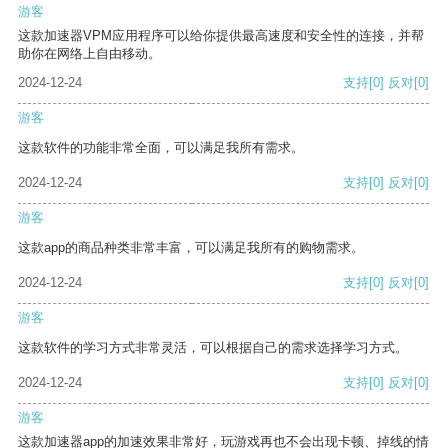
游客
这款加速器VPM应用程序可以给你提供最高速度和安全性的连接，并帮
助你在网络上自由移动。
2024-12-24
支持
[0]
反对
[0]
游客
这款软件的功能非常全面，可以满足我所有需求。
2024-12-24
支持
[0]
反对
[0]
游客
这款app的商品种类非常丰富，可以满足我所有的购物需求。
2024-12-24
支持
[0]
反对
[0]
游客
这款软件的学习方式非常灵活，可以根据自己的需求选择学习方式。
2024-12-24
支持
[0]
反对
[0]
游客
这款加速器app的加速效果非常好，玩游戏再也不会出现卡顿、掉线的情