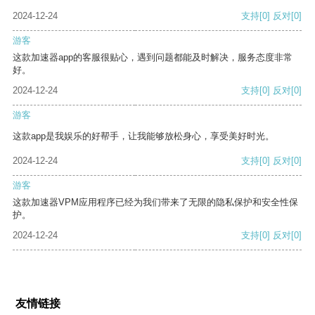
2024-12-24
支持
[0]
反对
[0]
游客
这款加速器app的客服很贴心，遇到问题都能及时解决，服务态度非常
好。
2024-12-24
支持
[0]
反对
[0]
游客
这款app是我娱乐的好帮手，让我能够放松身心，享受美好时光。
2024-12-24
支持
[0]
反对
[0]
游客
这款加速器VPM应用程序已经为我们带来了无限的隐私保护和安全性保
护。
2024-12-24
支持
[0]
反对
[0]
友情链接