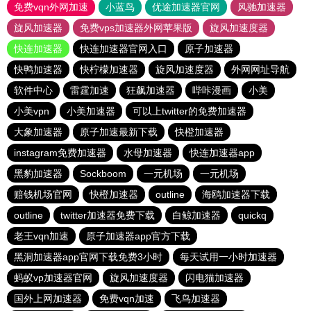
免费vqn外网加速
小蓝鸟
优途加速器官网
风驰加速器
旋风加速器
免费vps加速器外网苹果版
旋风加速度器
快连加速器
快连加速器官网入口
原子加速器
快鸭加速器
快柠檬加速器
旋风加速度器
外网网址导航
软件中心
雷霆加速
狂飙加速器
哔咔漫画
小美
小美vpn
小美加速器
可以上twitter的免费加速器
大象加速器
原子加速最新下载
快橙加速器
instagram免费加速器
水母加速器
快连加速器app
黑豹加速器
Sockboom
一元机场
一元机场
赔钱机场官网
快橙加速器
outline
海鸥加速器下载
outline
twitter加速器免费下载
白鲸加速器
quickq
老王vqn加速
原子加速器app官方下载
黑洞加速器app官网下载免费3小时
每天试用一小时加速器
蚂蚁vp加速器官网
旋风加速度器
闪电猫加速器
国外上网加速器
免费vqn加速
飞鸟加速器