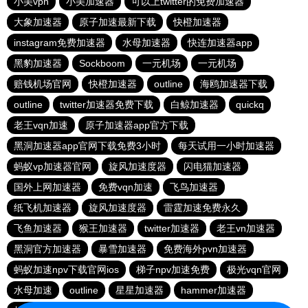
小美vpn
小美加速器
可以上twitter的免费加速器
大象加速器
原子加速最新下载
快橙加速器
instagram免费加速器
水母加速器
快连加速器app
黑豹加速器
Sockboom
一元机场
一元机场
赔钱机场官网
快橙加速器
outline
海鸥加速器下载
outline
twitter加速器免费下载
白鲸加速器
quickq
老王vqn加速
原子加速器app官方下载
黑洞加速器app官网下载免费3小时
每天试用一小时加速器
蚂蚁vp加速器官网
旋风加速度器
闪电猫加速器
国外上网加速器
免费vqn加速
飞鸟加速器
纸飞机加速器
旋风加速度器
雷霆加速免费永久
飞鱼加速器
猴王加速器
twitter加速器
老王vn加速器
黑洞官方加速器
暴雪加速器
免费海外pvn加速器
蚂蚁加速npv下载官网ios
梯子npv加速免费
极光vqn官网
水母加速
outline
星星加速器
hammer加速器