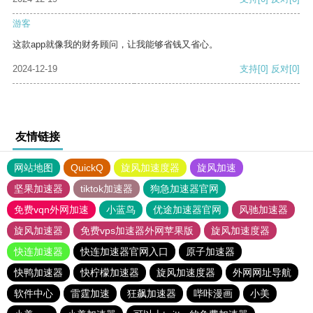
游客
这款app就像我的财务顾问，让我能够省钱又省心。
2024-12-19
支持
[0]
反对
[0]
友情链接
网站地图
QuickQ
旋风加速度器
旋风加速
坚果加速器
tiktok加速器
狗急加速器官网
免费vqn外网加速
小蓝鸟
优途加速器官网
风驰加速器
旋风加速器
免费vps加速器外网苹果版
旋风加速度器
快连加速器
快连加速器官网入口
原子加速器
快鸭加速器
快柠檬加速器
旋风加速度器
外网网址导航
软件中心
雷霆加速
狂飙加速器
哔咔漫画
小美