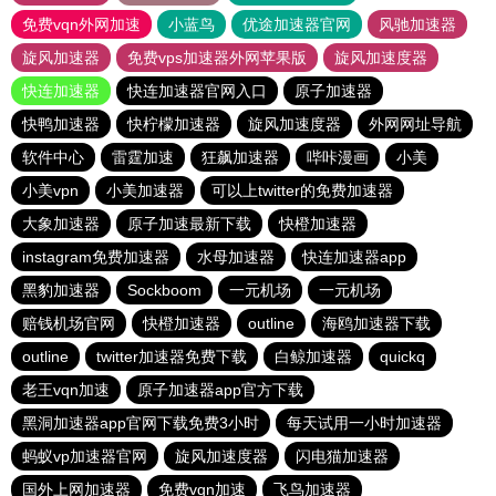
免费vqn外网加速
小蓝鸟
优途加速器官网
风驰加速器
旋风加速器
免费vps加速器外网苹果版
旋风加速度器
快连加速器
快连加速器官网入口
原子加速器
快鸭加速器
快柠檬加速器
旋风加速度器
外网网址导航
软件中心
雷霆加速
狂飙加速器
哔咔漫画
小美
小美vpn
小美加速器
可以上twitter的免费加速器
大象加速器
原子加速最新下载
快橙加速器
instagram免费加速器
水母加速器
快连加速器app
黑豹加速器
Sockboom
一元机场
一元机场
赔钱机场官网
快橙加速器
outline
海鸥加速器下载
outline
twitter加速器免费下载
白鲸加速器
quickq
老王vqn加速
原子加速器app官方下载
黑洞加速器app官网下载免费3小时
每天试用一小时加速器
蚂蚁vp加速器官网
旋风加速度器
闪电猫加速器
国外上网加速器
免费vqn加速
飞鸟加速器