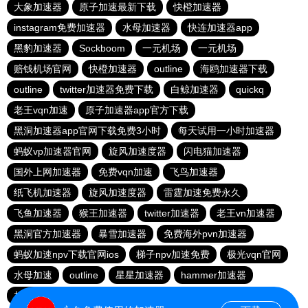
大象加速器
原子加速最新下载
快橙加速器
instagram免费加速器
水母加速器
快连加速器app
黑豹加速器
Sockboom
一元机场
一元机场
赔钱机场官网
快橙加速器
outline
海鸥加速器下载
outline
twitter加速器免费下载
白鲸加速器
quickq
老王vqn加速
原子加速器app官方下载
黑洞加速器app官网下载免费3小时
每天试用一小时加速器
蚂蚁vp加速器官网
旋风加速度器
闪电猫加速器
国外上网加速器
免费vqn加速
飞鸟加速器
纸飞机加速器
旋风加速度器
雷霆加速免费永久
飞鱼加速器
猴王加速器
twitter加速器
老王vn加速器
黑洞官方加速器
暴雪加速器
免费海外pvn加速器
蚂蚁加速npv下载官网ios
梯子npv加速免费
极光vqn官网
水母加速
outline
星星加速器
hammer加速器
加速器试用3小时
苹果免费vqn加速