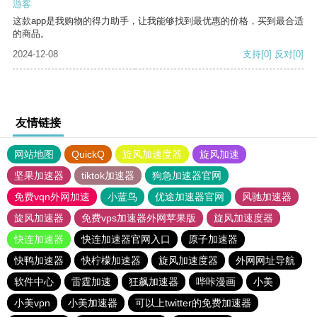
游客
这款app是我购物的得力助手，让我能够找到最优惠的价格，买到最合适
的商品。
2024-12-08
支持
[0]
反对
[0]
友情链接
网站地图
QuickQ
旋风加速度器
旋风加速
坚果加速器
tiktok加速器
狗急加速器官网
免费vqn外网加速
小蓝鸟
优途加速器官网
风驰加速器
旋风加速器
免费vps加速器外网苹果版
旋风加速度器
快连加速器
快连加速器官网入口
原子加速器
快鸭加速器
快柠檬加速器
旋风加速度器
外网网址导航
软件中心
雷霆加速
狂飙加速器
哔咔漫画
小美
小美vpn
小美加速器
可以上twitter的免费加速器