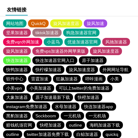
友情链接
网站地图
QuickQ
旋风加速度器
旋风加速
坚果加速器
tiktok加速器
狗急加速器官网
免费vqn外网加速
小蓝鸟
优途加速器官网
风驰加速器
旋风加速器
免费vps加速器外网苹果版
旋风加速度器
快连加速器
快连加速器官网入口
原子加速器
快鸭加速器
快柠檬加速器
旋风加速度器
外网网址导航
软件中心
雷霆加速
狂飙加速器
哔咔漫画
小美
小美vpn
小美加速器
可以上twitter的免费加速器
大象加速器
原子加速最新下载
快橙加速器
instagram免费加速器
水母加速器
快连加速器app
黑豹加速器
Sockboom
一元机场
一元机场
赔钱机场官网
快橙加速器
outline
海鸥加速器下载
outline
twitter加速器免费下载
白鲸加速器
quickq