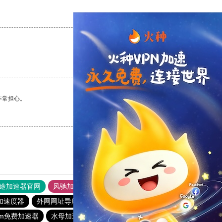
支持
[0]
反对
[0]
支持
[0]
反对
[0]
非常担心。
支持
[0]
反对
[0]
途加速器官网
风驰加速器
旋风加速器
加速度器
外网网址导航
软件中心
雷霆加速
狂飙加速器
gram免费加速器
水母加速器
快连加速器app
黑豹加速器