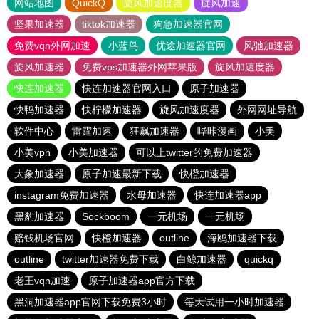
网站地图
QuickQ
旋风加速度器
旋风加速
坚果加速器
tiktok加速器
狗急加速器官网
免费vqn外网加速
小蓝鸟
优途加速器官网
风驰加速器
旋风加速器
免费vps加速器外网苹果版
旋风加速度器
快连加速器
快连加速器官网入口
原子加速器
快鸭加速器
快柠檬加速器
旋风加速度器
外网网址导航
软件中心
雷霆加速
狂飙加速器
哔咔漫画
小美
小美vpn
小美加速器
可以上twitter的免费加速器
大象加速器
原子加速最新下载
快橙加速器
instagram免费加速器
水母加速器
快连加速器app
黑豹加速器
Sockboom
一元机场
一元机场
赔钱机场官网
快橙加速器
outline
海鸥加速器下载
outline
twitter加速器免费下载
白鲸加速器
quickq
老王vqn加速
原子加速器app官方下载
黑洞加速器app官网下载免费3小时
每天试用一小时加速器