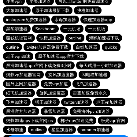
小美vpn
小美加速器
可以上twitter的免费加速器
大象加速器
原子加速最新下载
快橙加速器
instagram免费加速器
水母加速器
快连加速器app
黑豹加速器
Sockboom
一元机场
一元机场
赔钱机场官网
快橙加速器
outline
海鸥加速器下载
outline
twitter加速器免费下载
白鲸加速器
quickq
老王vqn加速
原子加速器app官方下载
黑洞加速器app官网下载免费3小时
每天试用一小时加速器
蚂蚁vp加速器官网
旋风加速度器
闪电猫加速器
国外上网加速器
免费vqn加速
飞鸟加速器
纸飞机加速器
旋风加速度器
雷霆加速免费永久
飞鱼加速器
猴王加速器
twitter加速器
老王vn加速器
黑洞官方加速器
暴雪加速器
免费海外pvn加速器
蚂蚁加速npv下载官网ios
梯子npv加速免费
极光vqn官网
水母加速
outline
星星加速器
hammer加速器