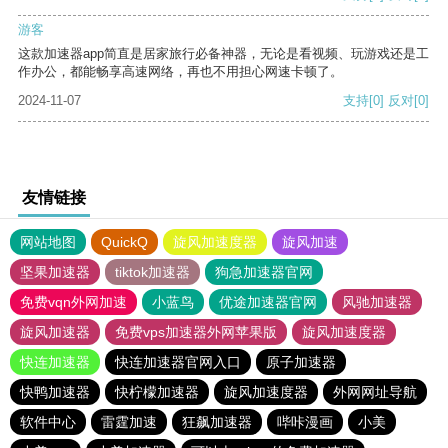
游客
这款加速器app简直是居家旅行必备神器，无论是看视频、玩游戏还是工
作办公，都能畅享高速网络，再也不用担心网速卡顿了。
2024-11-07
支持
[0]
反对
[0]
友情链接
网站地图
QuickQ
旋风加速度器
旋风加速
坚果加速器
tiktok加速器
狗急加速器官网
免费vqn外网加速
小蓝鸟
优途加速器官网
风驰加速器
旋风加速器
免费vps加速器外网苹果版
旋风加速度器
快连加速器
快连加速器官网入口
原子加速器
快鸭加速器
快柠檬加速器
旋风加速度器
外网网址导航
软件中心
雷霆加速
狂飙加速器
哔咔漫画
小美