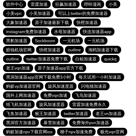
软件中心
雷霆加速
狂飙加速器
哔咔漫画
小美
小美vpn
小美加速器
可以上twitter的免费加速器
大象加速器
原子加速最新下载
快橙加速器
instagram免费加速器
水母加速器
快连加速器app
黑豹加速器
Sockboom
一元机场
一元机场
赔钱机场官网
快橙加速器
outline
海鸥加速器下载
outline
twitter加速器免费下载
白鲸加速器
quickq
老王vqn加速
原子加速器app官方下载
黑洞加速器app官网下载免费3小时
每天试用一小时加速器
蚂蚁vp加速器官网
旋风加速度器
闪电猫加速器
国外上网加速器
免费vqn加速
飞鸟加速器
纸飞机加速器
旋风加速度器
雷霆加速免费永久
飞鱼加速器
猴王加速器
twitter加速器
老王vn加速器
黑洞官方加速器
暴雪加速器
免费海外pvn加速器
蚂蚁加速npv下载官网ios
梯子npv加速免费
极光vqn官网