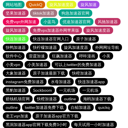
网站地图
QuickQ
旋风加速度器
旋风加速
坚果加速器
tiktok加速器
狗急加速器官网
免费vqn外网加速
小蓝鸟
优途加速器官网
风驰加速器
旋风加速器
免费vps加速器外网苹果版
旋风加速度器
快连加速器
快连加速器官网入口
原子加速器
快鸭加速器
快柠檬加速器
旋风加速度器
外网网址导航
软件中心
雷霆加速
狂飙加速器
哔咔漫画
小美
小美vpn
小美加速器
可以上twitter的免费加速器
大象加速器
原子加速最新下载
快橙加速器
instagram免费加速器
水母加速器
快连加速器app
黑豹加速器
Sockboom
一元机场
一元机场
赔钱机场官网
快橙加速器
outline
海鸥加速器下载
outline
twitter加速器免费下载
白鲸加速器
quickq
老王vqn加速
原子加速器app官方下载
黑洞加速器app官网下载免费3小时
每天试用一小时加速器