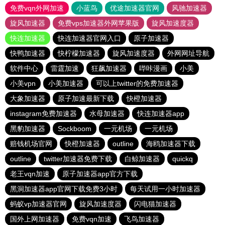
免费vqn外网加速
小蓝鸟
优途加速器官网
风驰加速器
旋风加速器
免费vps加速器外网苹果版
旋风加速度器
快连加速器
快连加速器官网入口
原子加速器
快鸭加速器
快柠檬加速器
旋风加速度器
外网网址导航
软件中心
雷霆加速
狂飙加速器
哔咔漫画
小美
小美vpn
小美加速器
可以上twitter的免费加速器
大象加速器
原子加速最新下载
快橙加速器
instagram免费加速器
水母加速器
快连加速器app
黑豹加速器
Sockboom
一元机场
一元机场
赔钱机场官网
快橙加速器
outline
海鸥加速器下载
outline
twitter加速器免费下载
白鲸加速器
quickq
老王vqn加速
原子加速器app官方下载
黑洞加速器app官网下载免费3小时
每天试用一小时加速器
蚂蚁vp加速器官网
旋风加速度器
闪电猫加速器
国外上网加速器
免费vqn加速
飞鸟加速器