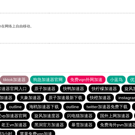
你在网络上自由移动。
tiktok加速器
狗急加速器官网
免费vqn外网加速
小蓝鸟
优
加速器官网入口
原子加速器
快鸭加速器
快柠檬加速器
旋风
费加速器
大象加速器
原子加速最新下载
快橙加速器
insta
器
outline
海鸥加速器下载
outline
twitter加速器免费下载
蚁vp加速器官网
旋风加速度器
闪电猫加速器
国外上网加速器
老王vn加速器
黑洞官方加速器
暴雪加速器
免费海外pvn加速
用3小时
苹果免费vqn加速