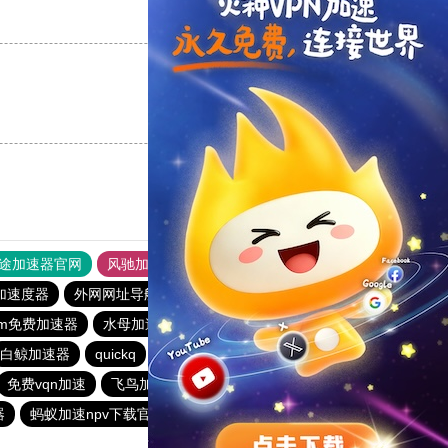
支持
[0]
反对
[0]
支持
[0]
反对
[0]
途加速器官网
风驰加速器
旋风加速器
加速度器
外网网址导航
软件中心
雷霆加速
狂飙加速器
gram免费加速器
水母加速器
快连加速器app
黑豹加速器
白鲸加速器
quickq
老王vqn加速
原子加速器app官方下载
免费vqn加速
飞鸟加速器
纸飞机加速器
旋风加速度器
器
蚂蚁加速npv下载官网ios
梯子npv加速免费
极光vqn官网