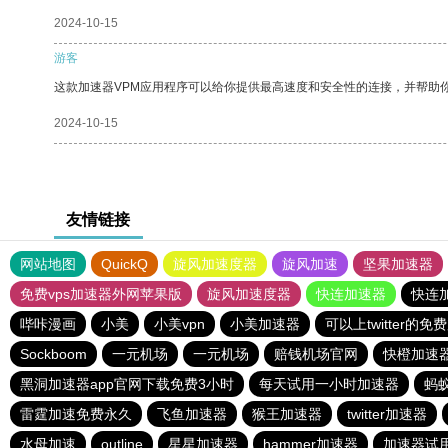
2024-10-15
游客
这款加速器VPM应用程序可以给你提供最高速度和安全性的连接，并帮助
2024-10-15
友情链接
网站地图
QuickQ
旋风加速度器
旋风加速
坚果加速器
免费vps加速器外网苹果版
旋风加速度器
快连加速器
快连
哔咔漫画
小美
小美vpn
小美加速器
可以上twitter的免
Sockboom
一元机场
一元机场
赔钱机场官网
快橙加速
黑洞加速器app官网下载免费3小时
每天试用一小时加速器
蚂
雷霆加速免费永久
飞鱼加速器
猴王加速器
twitter加速器
水母加速
outline
星星加速器
hammer加速器
加速器试