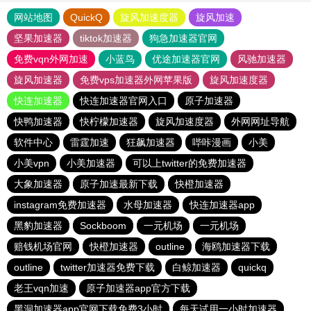
网站地图
QuickQ
旋风加速度器
旋风加速
坚果加速器
tiktok加速器
狗急加速器官网
免费vqn外网加速
小蓝鸟
优途加速器官网
风驰加速器
旋风加速器
免费vps加速器外网苹果版
旋风加速度器
快连加速器
快连加速器官网入口
原子加速器
快鸭加速器
快柠檬加速器
旋风加速度器
外网网址导航
软件中心
雷霆加速
狂飙加速器
哔咔漫画
小美
小美vpn
小美加速器
可以上twitter的免费加速器
大象加速器
原子加速最新下载
快橙加速器
instagram免费加速器
水母加速器
快连加速器app
黑豹加速器
Sockboom
一元机场
一元机场
赔钱机场官网
快橙加速器
outline
海鸥加速器下载
outline
twitter加速器免费下载
白鲸加速器
quickq
老王vqn加速
原子加速器app官方下载
黑洞加速器app官网下载免费3小时
每天试用一小时加速器