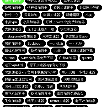
快连加速器
快连加速器官网入口
原子加速器
快鸭加速器
快柠檬加速器
旋风加速度器
外网网址导航
软件中心
雷霆加速
狂飙加速器
哔咔漫画
小美
小美vpn
小美加速器
可以上twitter的免费加速器
大象加速器
原子加速最新下载
快橙加速器
instagram免费加速器
水母加速器
快连加速器app
黑豹加速器
Sockboom
一元机场
一元机场
赔钱机场官网
快橙加速器
outline
海鸥加速器下载
outline
twitter加速器免费下载
白鲸加速器
quickq
老王vqn加速
原子加速器app官方下载
黑洞加速器app官网下载免费3小时
每天试用一小时加速器
蚂蚁vp加速器官网
旋风加速度器
闪电猫加速器
国外上网加速器
免费vqn加速
飞鸟加速器
纸飞机加速器
旋风加速度器
雷霆加速免费永久
飞鱼加速器
猴王加速器
twitter加速器
老王vn加速器