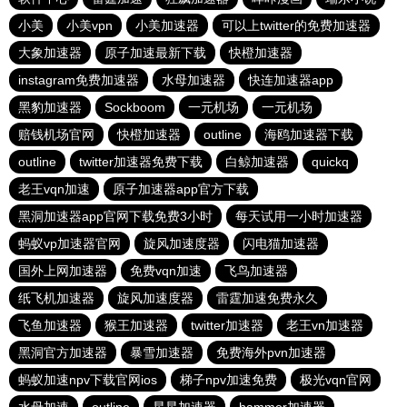
小美
小美vpn
小美加速器
可以上twitter的免费加速器
大象加速器
原子加速最新下载
快橙加速器
instagram免费加速器
水母加速器
快连加速器app
黑豹加速器
Sockboom
一元机场
一元机场
赔钱机场官网
快橙加速器
outline
海鸥加速器下载
outline
twitter加速器免费下载
白鲸加速器
quickq
老王vqn加速
原子加速器app官方下载
黑洞加速器app官网下载免费3小时
每天试用一小时加速器
蚂蚁vp加速器官网
旋风加速度器
闪电猫加速器
国外上网加速器
免费vqn加速
飞鸟加速器
纸飞机加速器
旋风加速度器
雷霆加速免费永久
飞鱼加速器
猴王加速器
twitter加速器
老王vn加速器
黑洞官方加速器
暴雪加速器
免费海外pvn加速器
蚂蚁加速npv下载官网ios
梯子npv加速免费
极光vqn官网