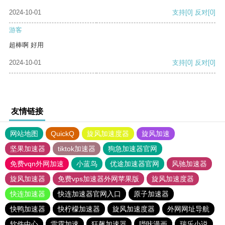
2024-10-01
支持
[0]
反对
[0]
游客
超棒啊 好用
2024-10-01
支持
[0]
反对
[0]
友情链接
网站地图
QuickQ
旋风加速度器
旋风加速
坚果加速器
tiktok加速器
狗急加速器官网
免费vqn外网加速
小蓝鸟
优途加速器官网
风驰加速器
旋风加速器
免费vps加速器外网苹果版
旋风加速度器
快连加速器
快连加速器官网入口
原子加速器
快鸭加速器
快柠檬加速器
旋风加速度器
外网网址导航
软件中心
雷霆加速
狂飙加速器
哔咔漫画
瑞乐小说