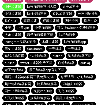
快连加速器
快连加速器官网入口
原子加速器
快鸭加速器
快柠檬加速器
旋风加速度器
外网网址导航
软件中心
雷霆加速
狂飙加速器
哔咔漫画
瑞乐小说
小美
小美vpn
小美加速器
可以上twitter的免费加速器
大象加速器
原子加速最新下载
快橙加速器
instagram免费加速器
水母加速器
快连加速器app
黑豹加速器
Sockboom
一元机场
一元机场
赔钱机场官网
快橙加速器
outline
海鸥加速器下载
outline
twitter加速器免费下载
白鲸加速器
quickq
老王vqn加速
原子加速器app官方下载
黑洞加速器app官网下载免费3小时
每天试用一小时加速器
蚂蚁vp加速器官网
旋风加速度器
闪电猫加速器
国外上网加速器
免费vqn加速
飞鸟加速器
纸飞机加速器
旋风加速度器
雷霆加速免费永久