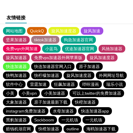
友情链接
网站地图
QuickQ
旋风加速度器
旋风加速
坚果加速器
tiktok加速器
狗急加速器官网
免费vqn外网加速
小蓝鸟
优途加速器官网
风驰加速器
旋风加速器
免费vps加速器外网苹果版
旋风加速度器
快连加速器
快连加速器官网入口
原子加速器
快鸭加速器
快柠檬加速器
旋风加速度器
外网网址导航
软件中心
雷霆加速
狂飙加速器
哔咔漫画
瑞乐小说
小美
小美vpn
小美加速器
可以上twitter的免费加速器
大象加速器
原子加速最新下载
快橙加速器
instagram免费加速器
水母加速器
快连加速器app
黑豹加速器
Sockboom
一元机场
一元机场
赔钱机场官网
快橙加速器
outline
海鸥加速器下载