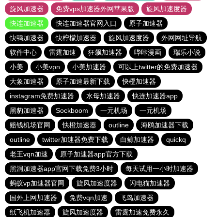
旋风加速器
免费vps加速器外网苹果版
旋风加速度器
快连加速器
快连加速器官网入口
原子加速器
快鸭加速器
快柠檬加速器
旋风加速度器
外网网址导航
软件中心
雷霆加速
狂飙加速器
哔咔漫画
瑞乐小说
小美
小美vpn
小美加速器
可以上twitter的免费加速器
大象加速器
原子加速最新下载
快橙加速器
instagram免费加速器
水母加速器
快连加速器app
黑豹加速器
Sockboom
一元机场
一元机场
赔钱机场官网
快橙加速器
outline
海鸥加速器下载
outline
twitter加速器免费下载
白鲸加速器
quickq
老王vqn加速
原子加速器app官方下载
黑洞加速器app官网下载免费3小时
每天试用一小时加速器
蚂蚁vp加速器官网
旋风加速度器
闪电猫加速器
国外上网加速器
免费vqn加速
飞鸟加速器
纸飞机加速器
旋风加速度器
雷霆加速免费永久