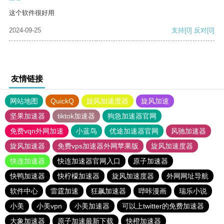
这个软件很好用
2024-09-25
支持
[0]
反对
[0]
友情链接
网站地图
QuickQ
旋风加速度器
旋风加速
坚果加速器
tiktok加速器
狗急加速器官网
免费vqn外网加速
小蓝鸟
优途加速器官网
风驰加速器
旋风加速器
免费vps加速器外网苹果版
旋风加速度器
快连加速器
快连加速器官网入口
原子加速器
快鸭加速器
快柠檬加速器
旋风加速度器
外网网址导航
软件中心
雷霆加速
狂飙加速器
哔咔漫画
瑞乐小说
小美
小美vpn
小美加速器
可以上twitter的免费加速器
大象加速器
原子加速最新下载
快橙加速器