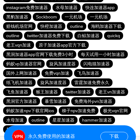
instagram免费加速器
水母加速器
快连加速器app
黑豹加速器
Sockboom
一元机场
一元机场
赔钱机场官网
快橙加速器
outline
海鸥加速器下载
outline
twitter加速器免费下载
白鲸加速器
quickq
老王vqn加速
原子加速器app官方下载
黑洞加速器app官网下载免费3小时
每天试用一小时加速器
蚂蚁vp加速器官网
旋风加速度器
闪电猫加速器
国外上网加速器
免费vqn加速
飞鸟加速器
纸飞机加速器
旋风加速度器
雷霆加速免费永久
飞鱼加速器
猴王加速器
twitter加速器
老王vn加速器
黑洞官方加速器
暴雪加速器
免费海外pvn加速器
蚂蚁加速npv下载官网ios
梯子npv加速免费
极光vqn官网
水母加速
outline
星星加速器
hammer加速器
加速器试用3小时
苹果免费vqn加速
永久免费使用的加速器
下载