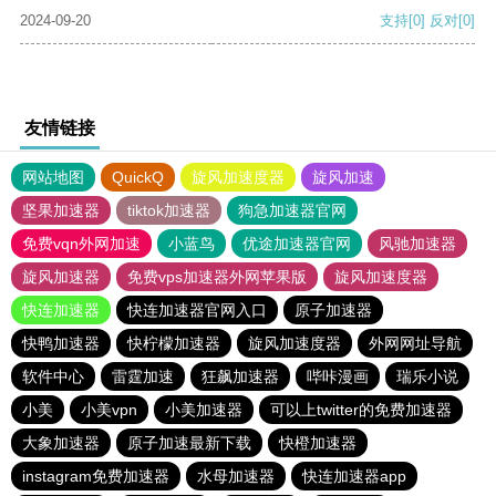
2024-09-20
支持
[0]
反对
[0]
友情链接
网站地图
QuickQ
旋风加速度器
旋风加速
坚果加速器
tiktok加速器
狗急加速器官网
免费vqn外网加速
小蓝鸟
优途加速器官网
风驰加速器
旋风加速器
免费vps加速器外网苹果版
旋风加速度器
快连加速器
快连加速器官网入口
原子加速器
快鸭加速器
快柠檬加速器
旋风加速度器
外网网址导航
软件中心
雷霆加速
狂飙加速器
哔咔漫画
瑞乐小说
小美
小美vpn
小美加速器
可以上twitter的免费加速器
大象加速器
原子加速最新下载
快橙加速器
instagram免费加速器
水母加速器
快连加速器app