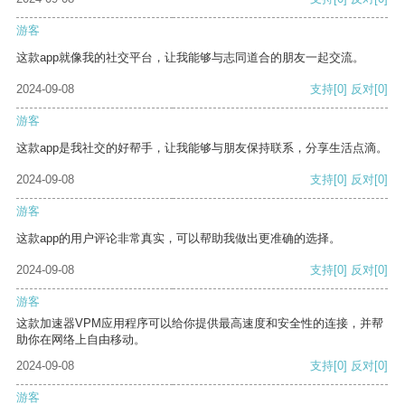
游客
这款app就像我的社交平台，让我能够与志同道合的朋友一起交流。
2024-09-08
支持
[0]
反对
[0]
游客
这款app是我社交的好帮手，让我能够与朋友保持联系，分享生活点滴。
2024-09-08
支持
[0]
反对
[0]
游客
这款app的用户评论非常真实，可以帮助我做出更准确的选择。
2024-09-08
支持
[0]
反对
[0]
游客
这款加速器VPM应用程序可以给你提供最高速度和安全性的连接，并帮
助你在网络上自由移动。
2024-09-08
支持
[0]
反对
[0]
游客