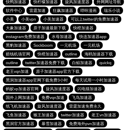
快鸭加速器
快柠檬加速器
旋风加速度器
外网网址导航
软件中心
雷霆加速
狂飙加速器
哔咔漫画
瑞乐小说
小美
小美vpn
小美加速器
可以上twitter的免费加速器
大象加速器
原子加速最新下载
快橙加速器
instagram免费加速器
水母加速器
快连加速器app
黑豹加速器
Sockboom
一元机场
一元机场
赔钱机场官网
快橙加速器
outline
海鸥加速器下载
outline
twitter加速器免费下载
白鲸加速器
quickq
老王vqn加速
原子加速器app官方下载
黑洞加速器app官网下载免费3小时
每天试用一小时加速器
蚂蚁vp加速器官网
旋风加速度器
闪电猫加速器
国外上网加速器
免费vqn加速
飞鸟加速器
纸飞机加速器
旋风加速度器
雷霆加速免费永久
飞鱼加速器
猴王加速器
twitter加速器
老王vn加速器
黑洞官方加速器
暴雪加速器
免费海外pvn加速器