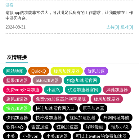
游客
这款app的功能非常强大，可以满足我所有的工作需求，让我能够在工作
中游刃有余。
2024-08-31
支持
[0]
反对
[0]
友情链接
网站地图
QuickQ
旋风加速度器
旋风加速
坚果加速器
tiktok加速器
狗急加速器官网
免费vqn外网加速
小蓝鸟
优途加速器官网
风驰加速器
旋风加速器
免费vps加速器外网苹果版
旋风加速度器
快连加速器
快连加速器官网入口
原子加速器
快鸭加速器
快柠檬加速器
旋风加速度器
外网网址导航
软件中心
雷霆加速
狂飙加速器
哔咔漫画
瑞乐小说
小美
小美vpn
小美加速器
可以上twitter的免费加速器