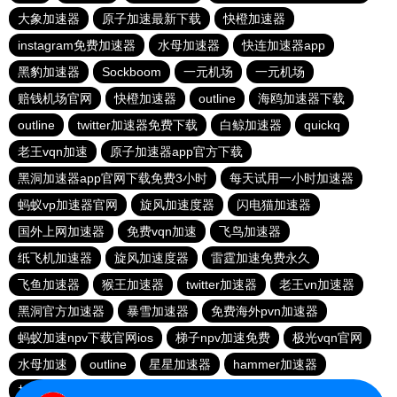
大象加速器
原子加速最新下载
快橙加速器
instagram免费加速器
水母加速器
快连加速器app
黑豹加速器
Sockboom
一元机场
一元机场
赔钱机场官网
快橙加速器
outline
海鸥加速器下载
outline
twitter加速器免费下载
白鲸加速器
quickq
老王vqn加速
原子加速器app官方下载
黑洞加速器app官网下载免费3小时
每天试用一小时加速器
蚂蚁vp加速器官网
旋风加速度器
闪电猫加速器
国外上网加速器
免费vqn加速
飞鸟加速器
纸飞机加速器
旋风加速度器
雷霆加速免费永久
飞鱼加速器
猴王加速器
twitter加速器
老王vn加速器
黑洞官方加速器
暴雪加速器
免费海外pvn加速器
蚂蚁加速npv下载官网ios
梯子npv加速免费
极光vqn官网
水母加速
outline
星星加速器
hammer加速器
加速器试用3小时
苹果免费vqn加速